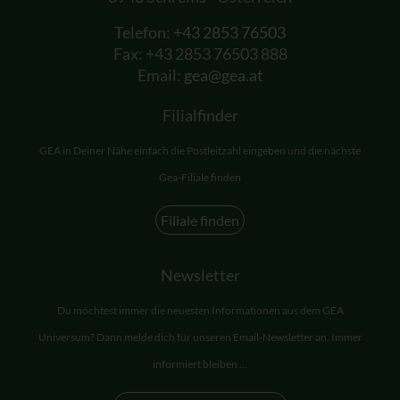
Telefon:
+43 2853 76503
Fax: +43 2853 76503 888
Email:
gea@gea.at
Filialfinder
GEA in Deiner Nähe einfach die Postleitzahl eingeben und die nächste
Gea-Filiale finden
Filiale finden
Newsletter
Du möchtest immer die neuesten Informationen aus dem GEA
Universum? Dann melde dich für unseren Email-Newsletter an. Immer
informiert bleiben ...