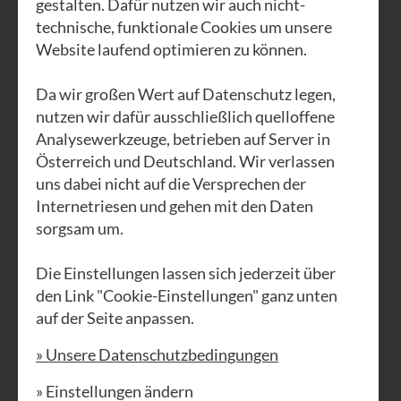
gestalten. Dafür nutzen wir auch nicht-
Atemtechnik (conscious connected
technische, funktionale Cookies um unsere
breathing / verbundener Atem) – auf
Website laufend optimieren zu können.
eine tiefgehende innere Reise. Durch
den bewussten Atem nimmst du
Da wir großen Wert auf Datenschutz legen,
Kontakt zu deinem Körper auf,
nutzen wir dafür ausschließlich quelloffene
Analysewerkzeuge, betrieben auf Server in
verbindest dich mit deiner Wahrheit
Österreich und Deutschland. Wir verlassen
und inneren Weisheit und bringst
uns dabei nicht auf die Versprechen der
frische Energie in die Themen, die in dir
Internetriesen und gehen mit den Daten
nach Veränderung rufen.
sorgsam um.
Der Atem öffnet dir einen Weg aus
Die Einstellungen lassen sich jederzeit über
gewohnten Denk- und
den Link "Cookie-Einstellungen" ganz unten
auf der Seite anpassen.
Verhaltensmustern – hineinin deinen
Körper, hinein in den gegenwärtigen
» Unsere Datenschutzbedingungen
Moment – der einzige Ort in dem tiefe
» Einstellungen ändern