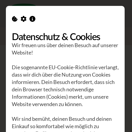
Toggle n
GEA Waldviertler
>
Seminare
Datenschutz & Cookies
>
Dein Atem. Deine Transformationskraft.
Wir freuen uns über deinen Besuch auf unserer
Website!
Dein Atem. Deine
Transformationskraft.
Die sogenannte EU-Cookie-Richtlinie verlangt,
dass wir dich über die Nutzung von Cookies
informieren. Dein Besuch erfordert, dass sich
Breathwork I Intensiv-
dein Browser technisch notwendige
Wochenende
Informationen (Cookies) merkt, um unsere
Website verwenden zu können.
Mehr Atmung, mehr Leben. In diesem
Retreat begibst du dich mithilfe von
Wir sind bemüht, deinen Besuch und deinen
Breathwork – einer intensiven
Einkauf so komfortabel wie möglich zu